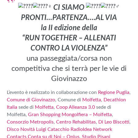
CI SIAMO
PRONTI…PARTENZA….AL VIA
la II edizione della
“RUN TOGETHER – ALLENATI
CONTRO LA VIOLENZA”
una passeggiata/corsa non
competitiva che si terrà per le vie di
Giovinazzo
L’evento è realizzato in collaborazione con
Regione Puglia
,
Comune di Giovinazzo
, Comune di
Molfetta
,
Decathlon
Italia
sede di
Molfetta
,
Coop Alleanza 3.0
sede di
Molfetta,
Gran Shopping Mongolfiera – Molfetta
,
Consorzio Metropolis
,
Centro Rehabilitas
,
Di Leo Biscotti
,
Disco Novità
Luigi Catacchio RadioIdea
Network
Contacts
Conta su di Noi – Onlus
,
Studio Pisani