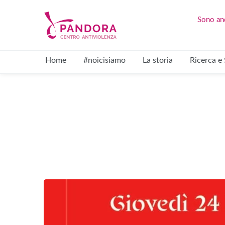
Sono and
Home
#noicisiamo
La storia
Ricerca e 