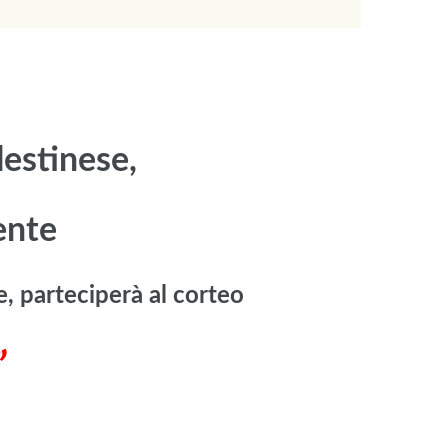
lestinese,
ente
 parteciperà al corteo
”