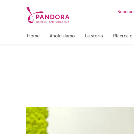
Sono and
Home
#noicisiamo
La storia
Ricerca e 