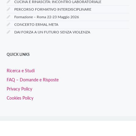
CUCINA E RINASCITA: INCONTRO LABORATORIALE
PERCORSO FORMATIVO INTERDISCIPLINARE
Formazione – Roma 22-23 Maggio 2026
CONCERTO ERMAL META
DAI FORZA A UN FUTURO SENZA VIOLENZA
QUICK LINKS
Ricerca e Studi
FAQ – Domande e Risposte
Privacy Policy
Cookies Policy
© 2026 Centro Antiviolenza Pandora - Tutti i diritti riservati -
Proudly made by
joro.graphics